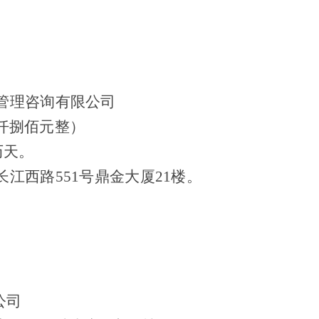
管理咨询有限公司
仟捌佰元整）
日历天。
长江西路
551号鼎金大厦21楼。
公司